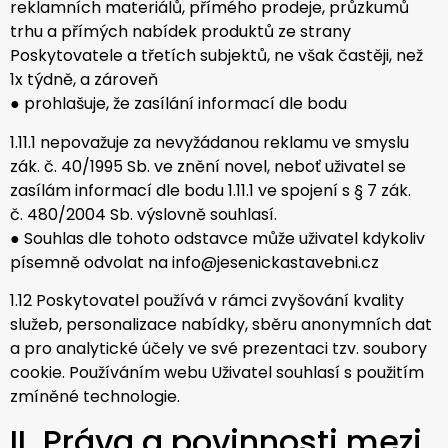
reklamních materiálů, přímého prodeje, průzkumů
trhu a přímých nabídek produktů ze strany
Poskytovatele a třetích subjektů, ne však častěji, než
1x týdně, a zároveň
● prohlašuje, že zasílání informací dle bodu
1.11.1 nepovažuje za nevyžádanou reklamu ve smyslu
zák. č. 40/1995 Sb. ve znění novel, neboť uživatel se
zasílám informací dle bodu 1.11.1 ve spojení s § 7 zák.
č. 480/2004 Sb. výslovně souhlasí.
● Souhlas dle tohoto odstavce může uživatel kdykoliv
písemně odvolat na info@jesenickastavebni.cz
1.12 Poskytovatel používá v rámci zvyšování kvality
služeb, personalizace nabídky, sběru anonymních dat
a pro analytické účely ve své prezentaci tzv. soubory
cookie. Používáním webu Uživatel souhlasí s použitím
zmíněné technologie.
II. Práva a povinnosti mezi