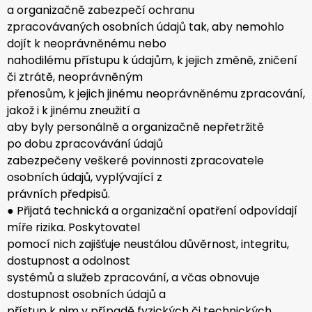
a organizačně zabezpečí ochranu
zpracovávaných osobních údajů tak, aby nemohlo
dojít k neoprávněnému nebo
nahodilému přístupu k údajům, k jejich změně, zničení
či ztrátě, neoprávněným
přenosům, k jejich jinému neoprávněnému zpracování,
jakož i k jinému zneužití a
aby byly personálně a organizačně nepřetržitě
po dobu zpracovávání údajů
zabezpečeny veškeré povinnosti zpracovatele
osobních údajů, vyplývající z
právních předpisů.
● Přijatá technická a organizační opatření odpovídají
míře rizika. Poskytovatel
pomocí nich zajišťuje neustálou důvěrnost, integritu,
dostupnost a odolnost
systémů a služeb zpracování, a včas obnovuje
dostupnost osobních údajů a
přístup k nim v případě fyzických či technických