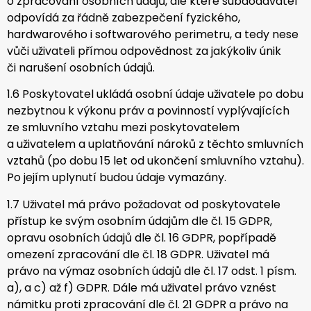
o zpracování osobních údajů, dle které subdodavatel
odpovídá za řádně zabezpečení fyzického,
hardwarového i softwarového perimetru, a tedy nese
vůči uživateli přímou odpovědnost za jakýkoliv únik
či narušení osobních údajů.
1.6 Poskytovatel ukládá osobní údaje uživatele po dobu
nezbytnou k výkonu práv a povinností vyplývajících
ze smluvního vztahu mezi poskytovatelem
a uživatelem a uplatňování nároků z těchto smluvních
vztahů (po dobu 15 let od ukončení smluvního vztahu).
Po jejím uplynutí budou údaje vymazány.
1.7 Uživatel má právo požadovat od poskytovatele
přístup ke svým osobním údajům dle čl. 15 GDPR,
opravu osobních údajů dle čl. 16 GDPR, popřípadě
omezení zpracování dle čl. 18 GDPR. Uživatel má
právo na výmaz osobních údajů dle čl. 17 odst. 1 písm.
a), a c) až f) GDPR. Dále má uživatel právo vznést
námitku proti zpracování dle čl. 21 GDPR a právo na