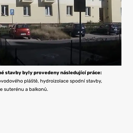
é stavby byly provedeny následující práce:
bvodového pláště, hydroizolace spodní stavby,
e suterénu a balkonů.